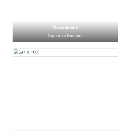
OstseeLiebe
Taschen und Rucksäcke