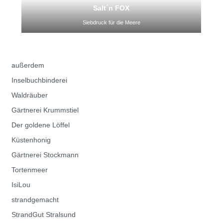
Salt´n FOX
Siebdruck für die Meere
außerdem
Inselbuchbinderei
Waldräuber
Gärtnerei Krummstiel
Der goldene Löffel
Küstenhonig
Gärtnerei Stockmann
Tortenmeer
IsiLou
strandgemacht
StrandGut Stralsund