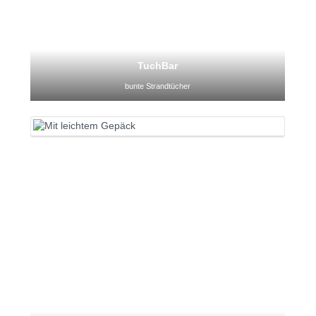
TuchBar
bunte Strandtücher