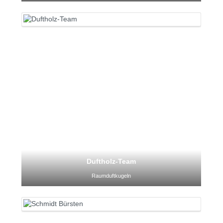
Duftholz-Team
Raumduftkugeln