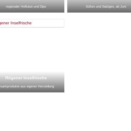
regionaler Hofkäse und Dips
Süßes und Salziges, ab Juni
Rügener Inselfrische
uarkprodukte aus eigener Herstellung