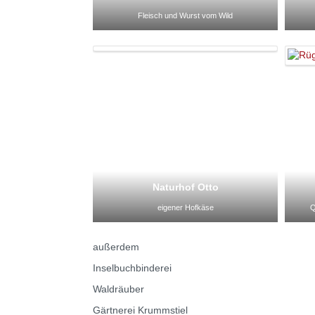
Fleisch und Wurst vom Wild
Naturhof Otto
eigener Hofkäse
Q
außerdem
Inselbuchbinderei
Waldräuber
Gärtnerei Krummstiel