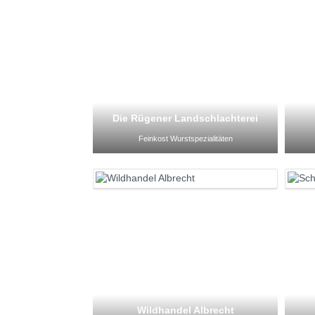
Die Rügener Landschlachterei
Feinkost Wurstspezialitäten
Wildhandel Albrecht