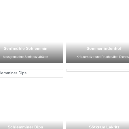
Senfmühle Schlemmin
Sommerlindenhof
hausgemachte Senfspezialitäten
Kräutersalze und Fruchtsäfte; Dienst
Schlemminer Dips
Sötkram Lakritz