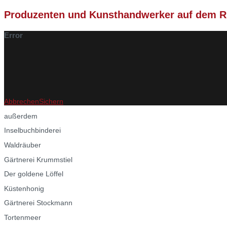
Produzenten und Kunsthandwerker auf dem R
Error
Abbrechen
Sichern
außerdem
Inselbuchbinderei
Waldräuber
Gärtnerei Krummstiel
Der goldene Löffel
Küstenhonig
Gärtnerei Stockmann
Tortenmeer