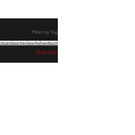
Filter by Tag
cksack
taschen
tasche
handtuch
Reset Filter