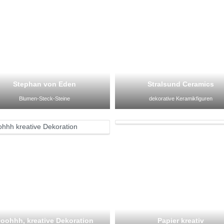
Stephan von Eden
Stralsund Ceramics
Blumen-Steck-Steine
dekorative Keramikfiguren
oohhh, kreative Dekoration
Papier kreativ