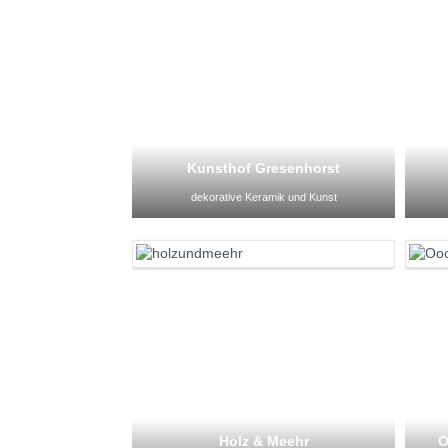
Kunsthof Gresenhorst
dekorative Keramik und Kunst
Holz & Meehr
O