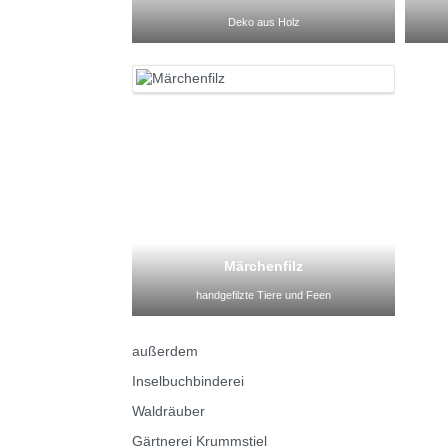
Deko aus Holz
Märchenfilz
handgefilzte Tiere und Feen
außerdem
Inselbuchbinderei
Waldräuber
Gärtnerei Krummstiel