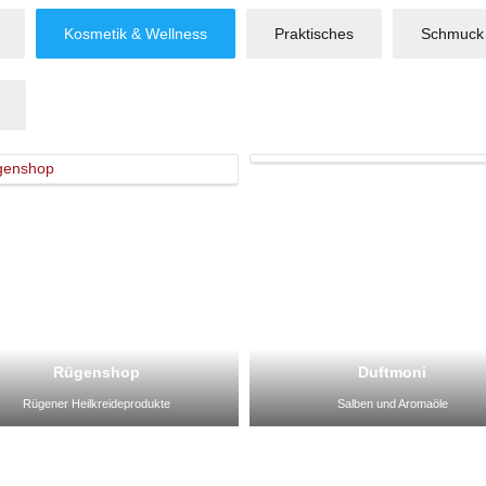
Kosmetik & Wellness
Praktisches
Schmuck
Rügenshop
Duftmoni
Rügener Heilkreideprodukte
Salben und Aromaöle